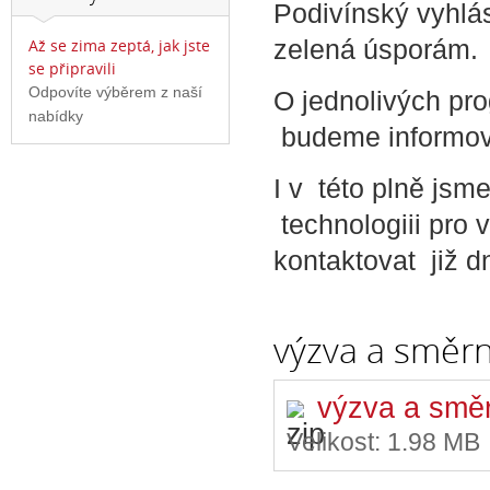
Podivínský vyhlá
zelená úsporám.
Až se zima zeptá, jak jste
se připravili
Odpovíte výběrem z naší
O jednolivých p
nabídky
budeme informov
I v této plně jsm
technologiii pro
kontaktovat již d
výzva a směrn
výzva a smě
Velikost:
1.98 MB