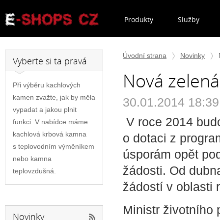
Produkty
Služby
Úvodní strana
Novinky
Vyberte si ta pravá
Nová zelená
Při výběru kachlových
kamen zvažte, jak by měla
30.01.2014 18:39
vypadat a jakou plnit
V roce 2014 bud
funkci. V nabídce máme
kachlová krbová kamna
o dotaci z progr
s teplovodním výměníkem
úsporám opět po
nebo kamna
žádosti. Od dubn
teplovzdušná.
žádostí v oblasti
Ministr životního
Novinky