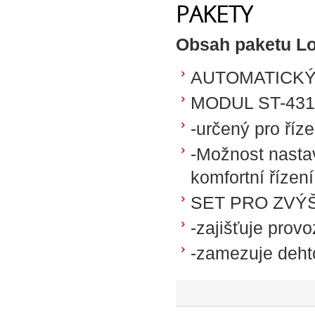
PAKETY
Obsah paketu L
AUTOMATICKÝ 
MODUL ST-43
-určený pro ří
-Možnost nasta
komfortní řízení
SET PRO ZVÝ
-zajišťuje prov
-zamezuje deht