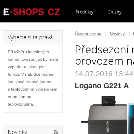
Produkty
Služby
Úvodní strana
Novinky
Vyberte si ta pravá
Předsezoní 
Při výběru kachlových
provozem na
kamen zvažte, jak by měla
vypadat a jakou plnit
14.07.2016 13:44
funkci. V nabídce máme
kachlová krbová kamna
Logano G221 A
s teplovodním výměníkem
nebo kamna
teplovzdušná.
Novinky