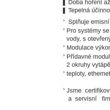
❚ Doba hoření a
❚ Tepelná účinno
Splňuje emisní 
Pro systémy s
vody, s otevře
Modulace výkonu
Přídavné moduly
2 okruhy vytápě
teploty, ethern
Jsme certifiko
a servisní fir