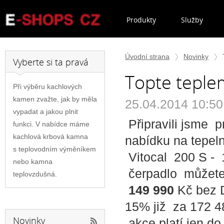
Produkty
Služby
Úvodní strana
Novinky
Vyberte si ta pravá
Topte teplem
Při výběru kachlových
kamen zvažte, jak by měla
25.04.2014 10:50
vypadat a jakou plnit
Připravili jsme 
funkci. V nabídce máme
kachlová krbová kamna
nabídku na tepel
s teplovodním výměníkem
Vitocal 200 S -
nebo kamna
čerpadlo můžete 
teplovzdušná.
149 990
Kč bez 
15% již za 172 4
Novinky
akce platí jen d