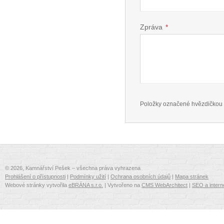
Zpráva
*
Položky označené hvězdičkou 
© 2026, Kamnářství Pešek – všechna práva vyhrazena
Prohlášení o přístupnosti
|
Podmínky užití
|
Ochrana osobních údajů
|
Mapa stránek
Webové stránky vytvořila
eBRÁNA s.r.o.
| Vytvořeno na
CMS WebArchitect
|
SEO a intern