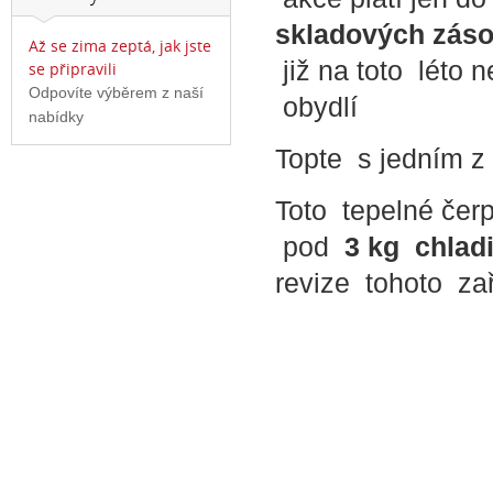
skladových zás
Až se zima zeptá, jak jste
již na toto léto 
se připravili
Odpovíte výběrem z naší
obydlí
nabídky
Topte s jedním z
Toto tepelné čer
pod
3 kg chladi
revize tohoto za