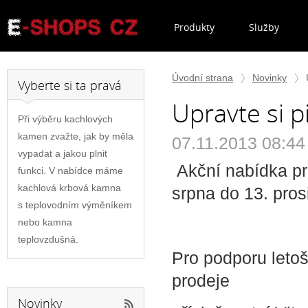
Produkty
Služby
Úvodní strana
Novinky
Vyberte si ta pravá
Upravte si
Při výběru kachlových
kamen zvažte, jak by měla
07.11.2013 08:44
vypadat a jakou plnit
Akční nabídka pr
funkci. V nabídce máme
kachlová krbová kamna
srpna do 13. pro
s teplovodním výměníkem
nebo kamna
teplovzdušná.
Pro podporu letoš
prodeje
Novinky