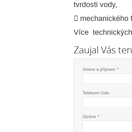
tvrdosti vody,
 mechanického fi
Více technickýc
Zaujal Vás te
Jméno a příjmení
*
Telefonní číslo
Zpráva
*