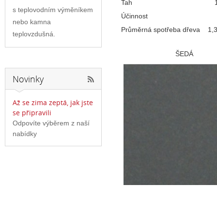
Tah
s teplovodním výměníkem
Účinnost
nebo kamna
Průměrná spotřeba dřeva
1,
teplovzdušná.
ŠEDÁ
Novinky
Až se zima zeptá, jak jste
se připravili
Odpovíte výběrem z naší
nabídky