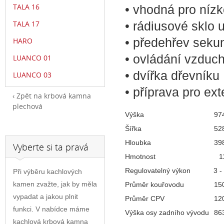
TALA 16
•
vhodná pro níz
• rádiusové sklo
TALA 17
• předehřev sekun
HARO
• ovládání vzduc
LUANCO 01
• dvířka dřevníku
LUANCO 03
• příprava pro ex
Zpět na krbová kamna
plechová
Výška
97
Šířka
52
Hloubka
39
Vyberte si ta pravá
Hmotnost
1
Regulovatelný výkon
3 -
Při výběru kachlových
kamen zvažte, jak by měla
Průměr kouřovodu
15
vypadat a jakou plnit
Průměr CPV
12
funkci. V nabídce máme
Výška osy zadního vývodu
86
kachlová krbová kamna