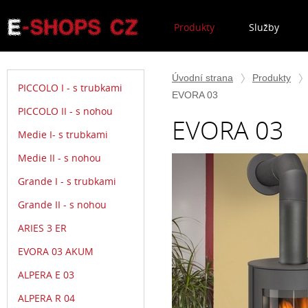
Produkty
Služby
Úvodní strana
Produkty
PICCOLO I - s trubkami
EVORA 03
PICCOLO II - s nohou
EVORA 03
Medie I- s trubkami
Medie II - s nohou
Grande I - s trubkami
Grande II - s nohou
ARIES 3 ER
EVORA 03 AKUM
ALPERA E 03
ALPERA R 04