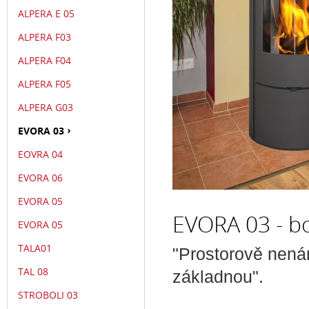
ALPERA E 05
ALPERA F03
ALPERA F04
ALPERA F05
ALPERA G03
EVORA 03
EOVRA 04
EVORA 06
EVORA 05
EVORA 03 - bo
EVORA 05
TALA01
"Prostorově nená
TAL 08
základnou".
STROBOLI 03