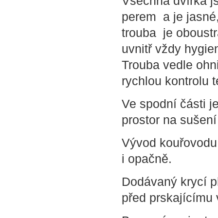
Všechna dvířka j
perem a je jasné
trouba je oboust
uvnitř vždy hygien
Trouba vedle ohn
rychlou kontrolu 
Ve spodní části j
prostor na sušení
Vývod kouřovodu 
i opačně.
Dodávaný krycí pl
před prskajícímu 