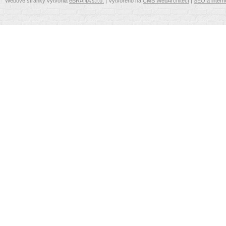
Webové stránky vytvořila
eBRÁNA s.r.o.
| Vytvořeno na
CMS WebArchitect
|
SEO a intern