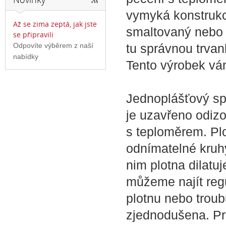
vymyká konstrukc
Až se zima zeptá, jak jste
smaltovaný nebo p
se připravili
Odpovíte výběrem z naší
tu správnou trvanl
nabídky
Tento výrobek vám
Jednoplášťový sp
je uzavřeno odiz
s teploměrem. Plo
odnímatelné kruh
nim plotna dilatu
můžeme najít reg
plotnu nebo trou
zjednodušena. Pr