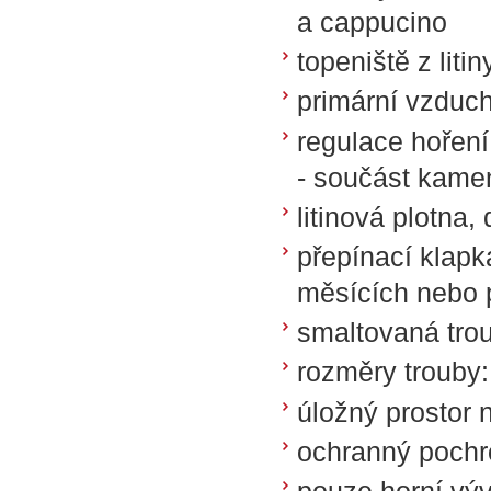
a cappucino
topeniště z litin
primární vzduch
regulace hořen
- součást kame
litinová plotna,
přepínací klapk
měsících nebo p
smaltovaná tro
rozměry trouby
úložný prostor 
ochranný poch