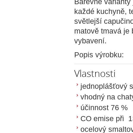
Barevné varianty 
každé kuchyně, te
světlejší capučin
matově tmavá je 
vybavení.
Popis výrobku:
Vlastnosti
jednoplášťový 
vhodný na chat
účinnost 76 %
CO emise při 
ocelový smaltov