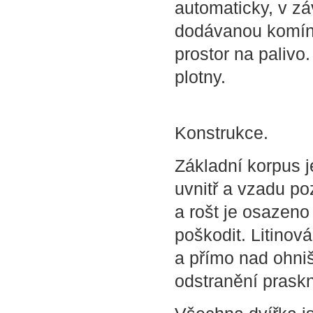
automaticky, v z
dodávanou komíno
prostor na palivo.
plotny.
Konstrukce.
Základní korpus 
uvnitř a vzadu p
a rošt je osazeno 
poškodit. Litinov
a přímo nad ohniš
odstranění praskn