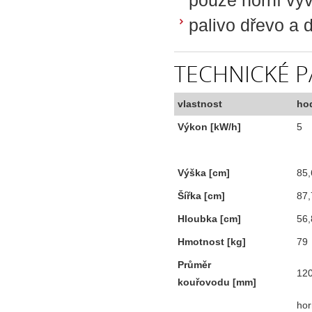
pouze horní výv
palivo dřevo a 
TECHNICKÉ 
vlastnost
ho
Výkon [kW/h]
5
Výška [cm]
85,
Šířka [cm]
87,
Hloubka [cm]
56,
Hmotnost [kg]
79
Průměr
12
kouřovodu [mm]
hor