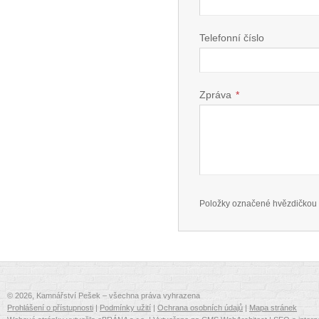
Telefonní číslo
Zpráva
*
Položky označené hvězdičkou 
© 2026, Kamnářství Pešek – všechna práva vyhrazena
Prohlášení o přístupnosti
|
Podmínky užití
|
Ochrana osobních údajů
|
Mapa stránek