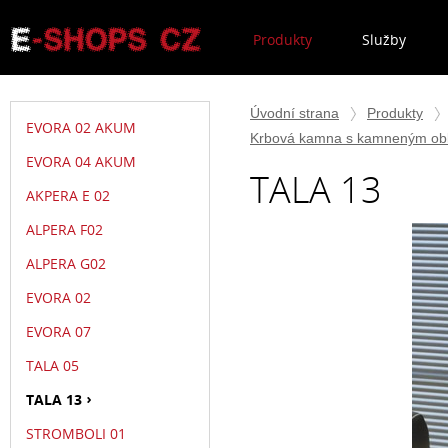
Produkty
Služby
Úvodní strana
Produkty
EVORA 02 AKUM
Krbová kamna s kamneným ob
EVORA 04 AKUM
TALA 13
AKPERA E 02
ALPERA F02
ALPERA G02
EVORA 02
EVORA 07
TALA 05
TALA 13
STROMBOLI 01