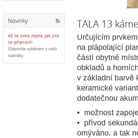
TALA 13 kámen
Novinky
Určujícím prvkem
Až se zima zeptá, jak jste
se připravili
na plápolající pl
Odpovíte výběrem z naší
částí obytné míst
nabídky
obkladů a horníc
v základní barvě
keramické varian
dodatečnou akumu
• možnost zapoje
• přívod sekundár
omýváno, a tak n