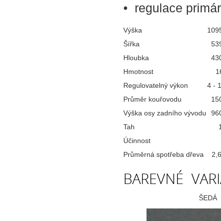
• regulace primá
Výška
109
Šířka
53
Hloubka
43
Hmotnost
1
Regulovatelný výkon
4 - 
Průměr kouřovodu
15
Výška osy zadního vývodu
96
Tah
Účinnost
Průměrná spotřeba dřeva
2,
BAREVNÉ VAR
ŠEDÁ