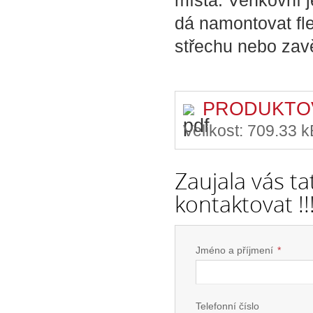
místa. Venkovní j
dá namontovat fle
střechu nebo zavě
PRODUKTOV
Velikost:
709.33 k
Zaujala vás t
kontaktovat !!
Jméno a příjmení
*
Telefonní číslo