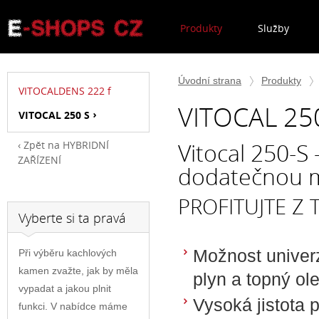
Produkty
Služby
Úvodní strana
Produkty
VITOCALDENS 222 f
VITOCAL 25
VITOCAL 250 S
Vitocal 250-S
Zpět na HYBRIDNÍ
ZAŘÍZENÍ
dodatečnou 
PROFITUJTE Z
Vyberte si ta pravá
Možnost univerz
Při výběru kachlových
kamen zvažte, jak by měla
plyn a topný ole
vypadat a jakou plnit
Vysoká jistota
funkci. V nabídce máme