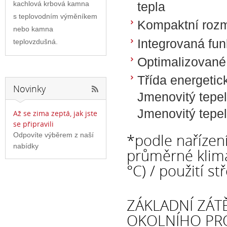
kachlová krbová kamna
tepla
s teplovodním výměníkem
Kompaktní roz
nebo kamna
Integrovaná fun
teplovzdušná.
Optimalizované 
Třída energetic
Novinky
Jmenovitý tepel
Jmenovitý tepel
Až se zima zeptá, jak jste
se připravili
*podle nařízen
Odpovíte výběrem z naší
nabídky
průměrné klima
°C) / použití st
ZÁKLADNÍ ZÁT
OKOLNÍHO PR