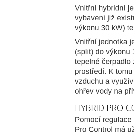
Vnitřní hybridní 
vybavení již exist
výkonu 30 kW) t
Vnitřní jednotka
(split) do výkon
tepelné čerpadlo
prostředí. K tomu
vzduchu a využív
ohřev vody na pří
HYBRID PRO C
Pomocí regulace 
Pro Control má už