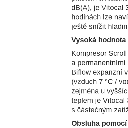
dB(A), je Vitocal
hodinách lze naví
ještě snížit hlad
Vysoká hodnota 
Kompresor Scroll
a permanentními m
Biflow expanzní v
(vzduch 7 °C / vo
zejména u vyšších
teplem je Vitocal
s částečným zatí
Obsluha pomocí 