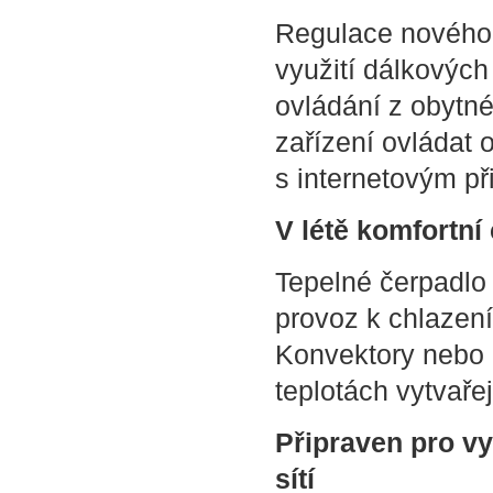
Regulace nového t
využití dálkovýc
ovládání z obytné
zařízení ovládat 
s internetovým př
V létě komfortní
Tepelné čerpadlo V
provoz k chlazení
Konvektory nebo p
teplotách vytvaře
Připraven pro vyu
sítí