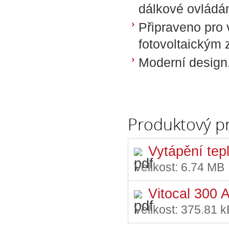
dálkové ovládán
Připraveno pro 
fotovoltaickým z
Moderní design
Produktový p
Vytápění tep
Velikost:
6.74 MB
Vitocal 300 
Velikost:
375.81 k