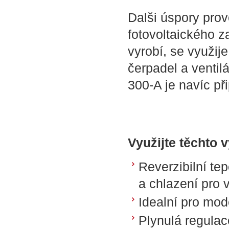
Dalši úspory pro
fotovoltaického z
vyrobí, se využij
čerpadel a ventil
300-A je navíc při
Využijte těchto 
Reverzibilní te
a chlazení pro v
Idealní pro mod
Plynulá regula