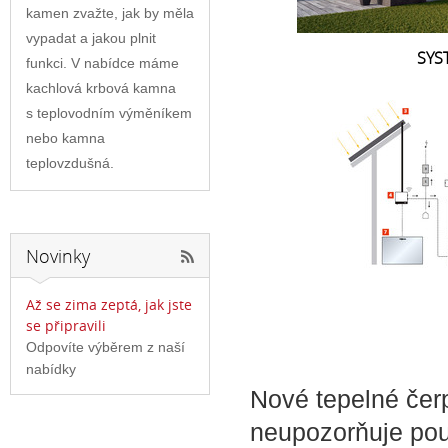
kamen zvažte, jak by měla
vypadat a jakou plnit
SYS
funkci. V nabídce máme
kachlová krbová kamna
s teplovodním výměníkem
nebo kamna
teplovzdušná.
Novinky
Až se zima zeptá, jak jste
se připravili
Odpovíte výběrem z naší
nabídky
Nové tepelné čer
neupozorňuje po