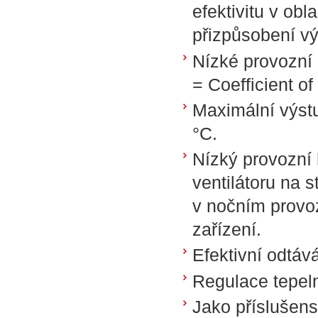
efektivitu v obl
přizpůsobení vý
Nízké provozní
= Coefficient o
Maximální výstu
°C.
Nízký provozní
ventilátoru na 
v nočním provo
zařízení.
Efektivní odtáv
Regulace tepeln
Jako příslušens