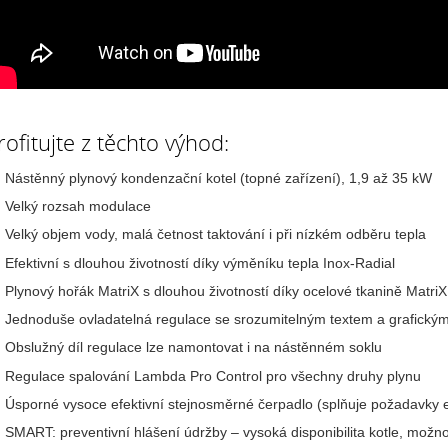
rofitujte z těchto výhod:
Nástěnný plynový kondenzační kotel (topné zařízení), 1,9 až 35 kW
Velký rozsah modulace
Velký objem vody, malá četnost taktování i při nízkém odběru tepla
Efektivní s dlouhou životností díky výměníku tepla Inox-Radial
Plynový hořák MatriX s dlouhou životností díky ocelové tkanině Matri
Jednoduše ovladatelná regulace se srozumitelným textem a grafickým
Obslužný díl regulace lze namontovat i na nástěnném soklu
Regulace spalování Lambda Pro Control pro všechny druhy plynu
Úsporné vysoce efektivní stejnosměrné čerpadlo (splňuje požadavky e
SMART: preventivní hlášení údržby – vysoká disponibilita kotle, možn