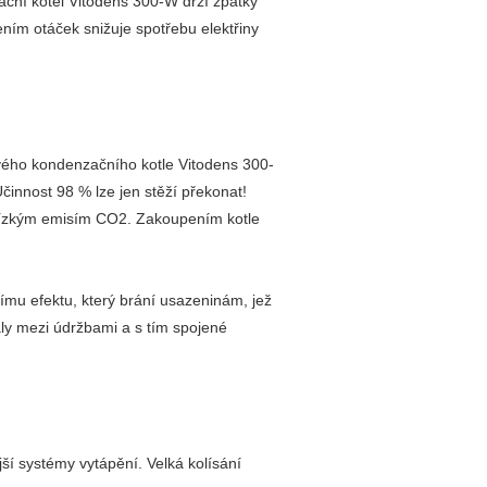
ní kotel Vitodens 300-W drží zpátky
ením otáček snižuje spotřebu elektřiny
nového kondenzačního kotle Vitodens 300-
Účinnost 98 % lze jen stěží překonat!
nízkým emisím CO2. Zakoupením kotle
mu efektu, který brání usazeninám, jež
valy mezi údržbami a s tím spojené
í systémy vytápění. Velká kolísání