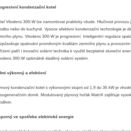
ogresivní kondenzační kotel
tel Vitodens 300-W lze namontovat prakticky všude. Hlučnost provozu je
odbu nebo do kuchyně. Vysoce efektivní kondenzační technologie je d
mního plynu. Vitodens 300-W je progresivní. Inteligentní regulace sp
izpůsobuje spalování proměnným kvalitám zemního plynu a provozn
řízení patří i inovační solární technika k využití bezplatné sluneční en
todens 300-W optimálně sladěný solární systém.
lmi výkonný a efektivní
ynový kondenzační kotel s výkonovými stupni od 1,9 do 35 kW je vhod
ougeneračním domě. Modulovaný plynový hořák MatriX zajišťuje vysoko
odlivin.
porný ve spotřebe elektrické energie