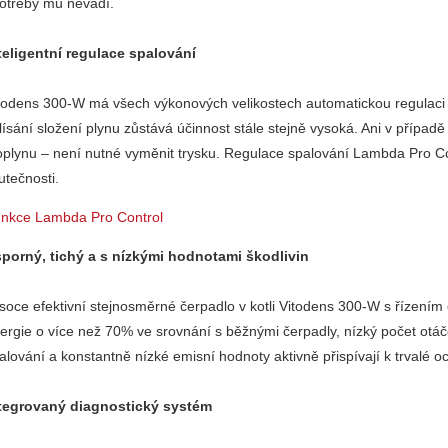
otřeby mu nevadí.
teligentní regulace spalování
todens 300-W má všech výkonových velikostech automatickou regulaci 
lísání složení plynu zůstává účinnost stále stejně vysoká. Ani v přípa
oplynu – není nutné vyměnit trysku. Regulace spalování Lambda Pro Co
utečnosti.
nkce Lambda Pro Control
porný, tichý a s nízkými hodnotami škodlivin
soce efektivní stejnosměrné čerpadlo v kotli Vitodens 300-W s řízením 
ergie o více než 70% ve srovnání s běžnými čerpadly, nízký počet otáče
alování a konstantně nízké emisní hodnoty aktivně přispívají k trvalé o
tegrovaný diagnostický systém