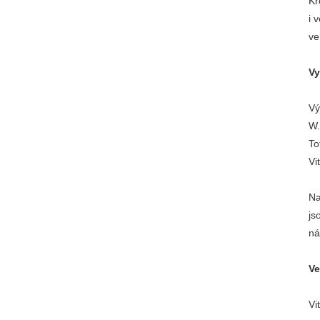
Kr
i 
ve
Vy
Vý
W.
To
Vi
Na
js
ná
Ve
Vi