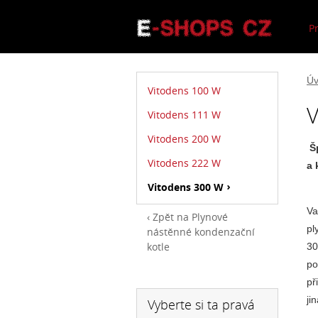
P
Úv
Vitodens 100 W
V
Vitodens 111 W
Vitodens 200 W
Š
Vitodens 222 W
a 
Vitodens 300 W
Va
Zpět na Plynové
pl
nástěnné kondenzační
kotle
30
po
př
ji
Vyberte si ta pravá