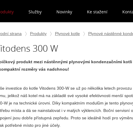
rodukty
Služby
Novinky
Ke stažení
Kont
odní strana
Produkty
Plynové kotle
Plynové nástěnné konde
itodens 300 W
pičkový produkt mezi nástěnnými plynovými kondenzačními kotli 
kompaktní rozměry vás nadchnou!
še investice do kotle Vitodens 300-W se už po několika letech provoz
ynu, jelikož náš kotel má na základě své vysoké efektivnosti menší spot
0-W je na technické úrovni. Díky kompaktním modulům je tento plynov
třebu místa a dá se nainstalovat i v malých výklencích. Boční servisní
ipojení jsou dobře přístupná zepředu. Proto se ideálně hodí pro výměn
nak potřebné místo pro jiné účely.