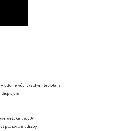
X – odolné vůči vysokým teplotám
 displejem
nergetické třídy A)
ost plánování údržby