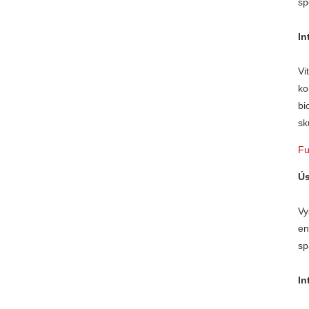
sp
In
Vi
ko
bi
sk
Fu
Ús
Vy
en
sp
In