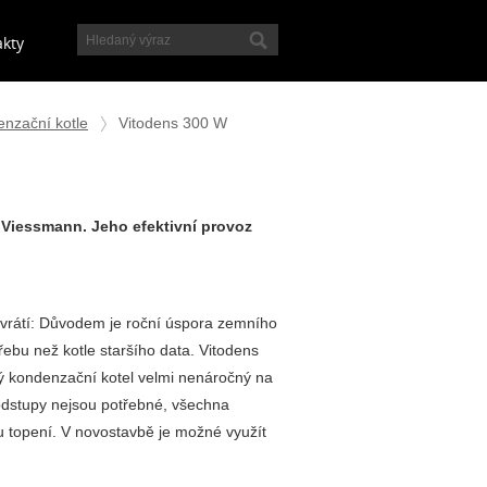
akty
nzační kotle
Vitodens 300 W
Viessmann. Jeho efektivní provoz
u vrátí: Důvodem je roční úspora zemního
řebu než kotle staršího data. Vitodens
ý kondenzační kotel velmi nenáročný na
 odstupy nejsou potřebné, všechna
u topení. V novostavbě je možné využít