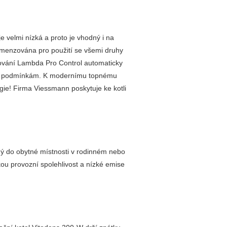
 velmi nízká a proto je vhodný i na
imenzována pro použití se všemi druhy
alování Lambda Pro Control automaticky
ím podmínkám. K modernímu topnému
ergie! Firma Viessmann poskytuje ke kotli
ný do obytné místnosti v rodinném nebo
u provozní spolehlivost a nízké emise