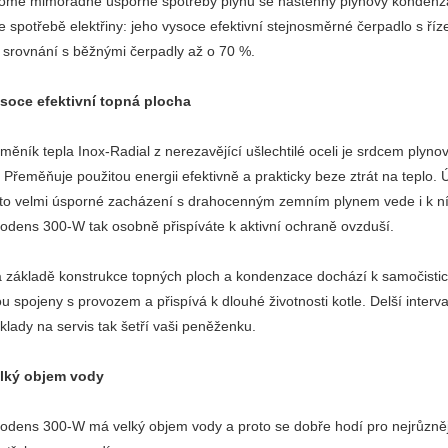
omě mimořádně úsporné spotřeby plynu se nástěnný plynový kondenzač
ve spotřebě elektřiny: jeho vysoce efektivní stejnosměrné čerpadlo s říz
 srovnání s běžnými čerpadly až o 70 %.
soce efektivní topná plocha
měník tepla Inox-Radial z nerezavějící ušlechtilé oceli je srdcem ply
 Přeměňuje použitou energii efektivně a prakticky beze ztrát na teplo. 
to velmi úsporné zacházení s drahocenným zemním plynem vede i k 
todens 300-W tak osobně přispíváte k aktivní ochraně ovzduší.
 základě konstrukce topných ploch a kondenzace dochází k samočisticí
ou spojeny s provozem a přispívá k dlouhé životnosti kotle. Delší inter
klady na servis tak šetří vaši peněženku.
lký objem vody
todens 300-W má velký objem vody a proto se dobře hodí pro nejrůznějš