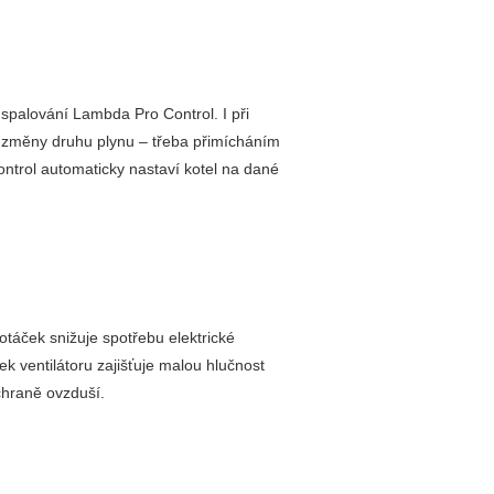
spalování Lambda Pro Control. I při
dě změny druhu plynu – třeba přimícháním
ntrol automaticky nastaví kotel na dané
otáček snižuje spotřebu elektrické
k ventilátoru zajišťuje malou hlučnost
chraně ovzduší.