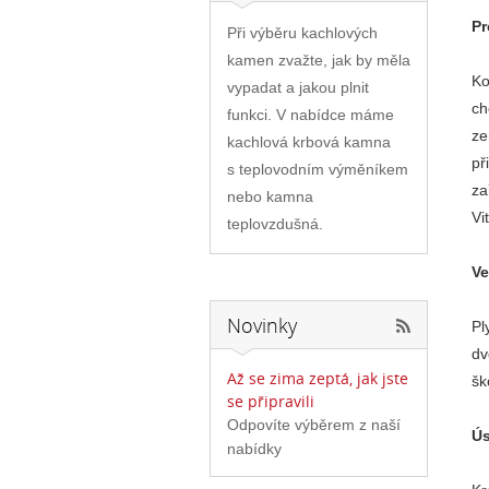
Pr
Při výběru kachlových
kamen zvažte, jak by měla
Ko
vypadat a jakou plnit
ch
funkci. V nabídce máme
ze
kachlová krbová kamna
př
s teplovodním výměníkem
za
nebo kamna
Vi
teplovzdušná.
Ve
Novinky
Pl
dv
Až se zima zeptá, jak jste
šk
se připravili
Odpovíte výběrem z naší
Ús
nabídky