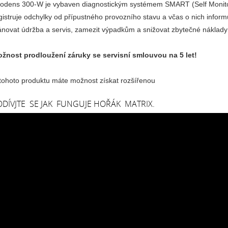
todens 300-W je vybaven diagnostickým systémem SMART (Self Monitor
gistruje odchylky od přípustného provozního stavu a včas o nich infor
ánovat údržba a servis, zamezit výpadkům a snižovat zbytečné náklady
žnost prodloužení záruky se servisní smlouvou na 5 let!
tohoto produktu máte možnost získat rozšířenou
ODÍVJTE SE JAK FUNGUJE HOŘÁK MATRIX.