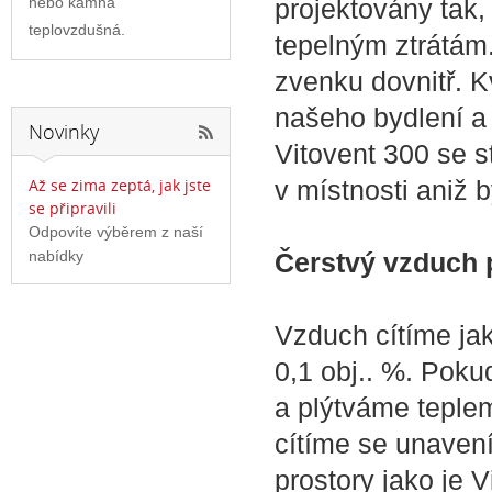
projektovány tak, 
nebo kamna
teplovzdušná.
tepelným ztrátám
zvenku dovnitř. K
našeho bydlení a 
Novinky
Vitovent 300 se s
v místnosti aniž b
Až se zima zeptá, jak jste
se připravili
Odpovíte výběrem z naší
Čerstvý vzduch 
nabídky
Vzduch cítíme ja
0,1 obj.. %. Poku
a plýtváme teplem
cítíme se unavení
prostory jako je 