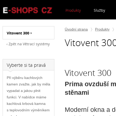
Produkty
Služby
Úvodní strana
Produkty
Vitovent 300
Vitovent 30
Zpět na Větrací systémy
Vyberte si ta pravá
Vitovent 300
Při výběru kachlových
Prima ovzduší me
kamen zvažte, jak by měla
vypadat a jakou plnit
stěnami
funkci. V nabídce máme
kachlová krbová kamna
Moderní okna a d
s teplovodním výměníkem