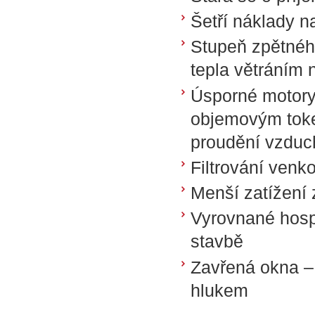
Šetří náklady n
Stupeň zpětného
tepla větráním 
Úsporné motory
objemovým toke
proudění vzduch
Filtrování venk
Menší zatížení
Vyrovnané hos
stavbě
Zavřená okna – 
hlukem