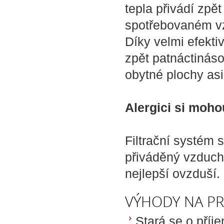
tepla přivádí zpě
spotřebovaném vz
Díky velmi efekt
zpět patnáctináso
obytné plochy asi 
Alergici si moh
Filtrační systém s 
přiváděný vzduch.
nejlepší ovzduší.
VÝHODY NA PR
Stará se o příj