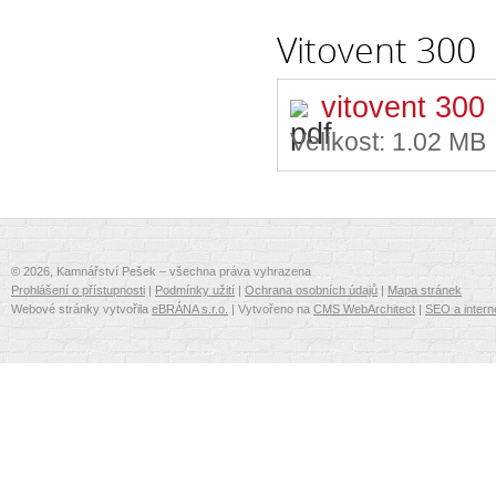
Vitovent 300
vitovent 300
Velikost:
1.02 MB
© 2026, Kamnářství Pešek – všechna práva vyhrazena
Prohlášení o přístupnosti
|
Podmínky užití
|
Ochrana osobních údajů
|
Mapa stránek
Webové stránky vytvořila
eBRÁNA s.r.o.
| Vytvořeno na
CMS WebArchitect
|
SEO a intern