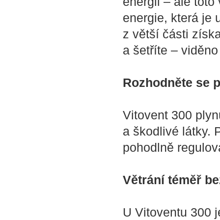
energii – ale toto
energie, která j
z větší části získ
a šetříte – viděn
Rozhodněte se p
Vitovent 300 ply
a škodlivé látky.
pohodlně regulov
Větrání téměř be
U Vitoventu 300 