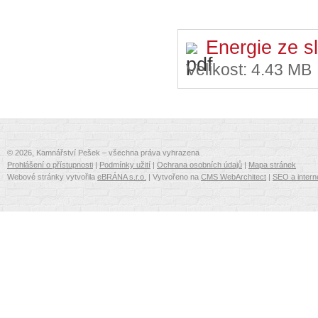
Energie ze s
Velikost:
4.43 MB
© 2026, Kamnářství Pešek – všechna práva vyhrazena
Prohlášení o přístupnosti
|
Podmínky užití
|
Ochrana osobních údajů
|
Mapa stránek
Webové stránky vytvořila
eBRÁNA s.r.o.
| Vytvořeno na
CMS WebArchitect
|
SEO a intern