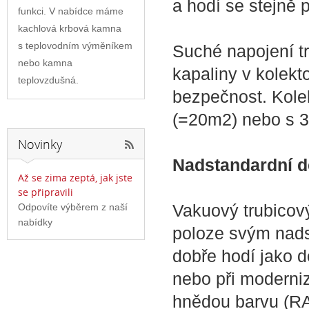
a hodí se stejně 
funkci. V nabídce máme
kachlová krbová kamna
s teplovodním výměníkem
Suché napojení tr
nebo kamna
kapaliny v kolek
teplovzdušná.
bezpečnost. Kolek
(=20m2) nebo s 3
Novinky
Nadstandardní 
Až se zima zeptá, jak jste
se připravili
Vakuový trubicov
Odpovíte výběrem z naší
nabídky
poloze svým nad
dobře hodí jako 
nebo při moderni
hnědou barvu (RA