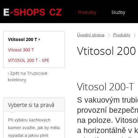
Produkty
Služby
Úvodní strana
Produkty
Vtitosol 200 T
Vtitosol 200
Vitosol 300 T
VITOSOL 200 T - SPE
Zpět na Trubicové
kolektory
Vitosol 200-T
S vakuovým trubi
Vyberte si ta pravá
provozní bezpečno
na poloze. Vitoso
Při výběru kachlových
kamen zvažte, jak by měla
a horizontálně v 
vypadat a jakou plnit