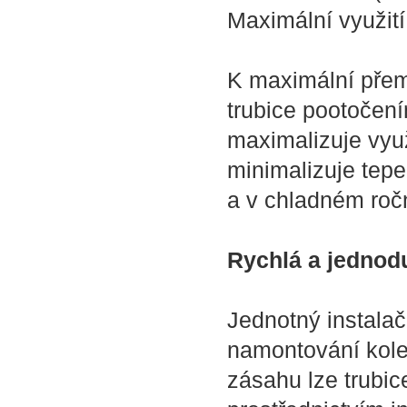
Maximální využití
K maximální přem
trubice pootočení
maximalizuje využ
minimalizuje tep
a v chladném roč
Rychlá a jedno
Jednotný instalač
namontování kolek
zásahu lze trubic