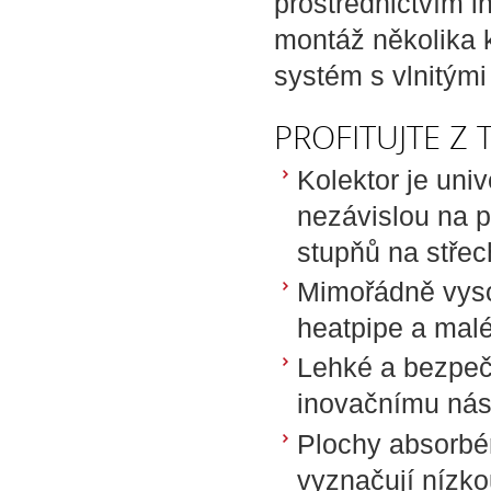
prostřednictvím 
montáž několika 
systém s vlnitými 
PROFITUJTE Z
Kolektor je uni
nezávislou na p
stupňů na střec
Mimořádně vyso
heatpipe a mal
Lehké a bezpečn
inovačnímu ná
Plochy absorbér
vyznačují nízkou