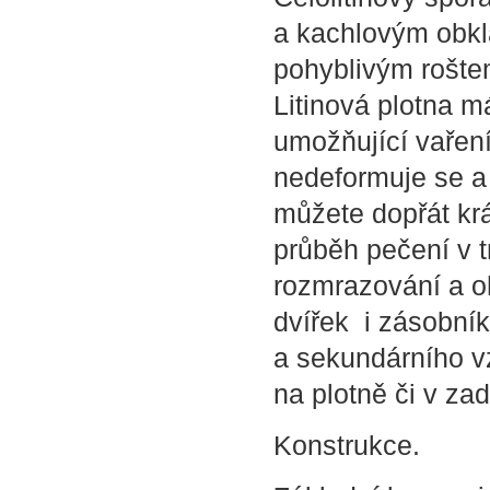
a kachlovým obkla
pohyblivým rošte
Litinová plotna m
umožňující vaření
nedeformuje se a
můžete dopřát krá
průběh pečení v t
rozmrazování a oh
dvířek i zásobník
a sekundárního vz
na plotně či v zad
Konstrukce.