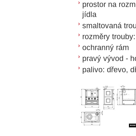
prostor na rozm
jídla
smaltovaná tro
rozměry trouby
ochranný rám
pravý vývod - h
palivo: dřevo, d