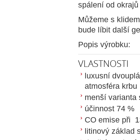
spálení od okrajů 
Můžeme s klidem 
bude líbit další g
Popis výrobku:
VLASTNOSTI
luxusní dvouplá
atmosféra krbu
menší varianta
účinnost 74 %
CO emise při 
litinový zákla