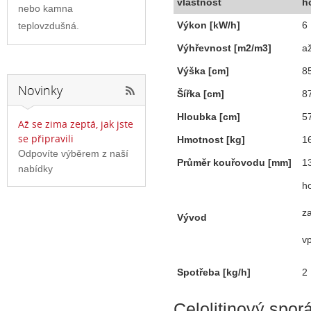
vlastnost
h
nebo kamna
Výkon
[kW/h]
6
teplovzdušná.
Výhřevnost
[m2/m3]
a
Výška
[cm]
8
Novinky
Šířka
[cm]
8
Hloubka
[cm]
5
Až se zima zeptá, jak jste
se připravili
Hmotnost
[kg]
1
Odpovíte výběrem z naší
Průměr kouřovodu
[mm]
1
nabídky
h
z
Vývod
v
Spotřeba
[kg/h]
2
Celolitinový spor