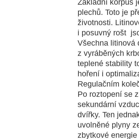
Základní korpus 
plechů. Toto je p
životnosti. Litin
i posuvný rošt jso
Všechna litinová 
z vyráběných kr
teplené stability
hoření i optimali
Regulačním koleč
Po roztopení se z
sekundární vzduc
dvířky. Ten jedna
uvolněné plyny ze
zbytkové energie v