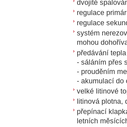
dvojité spalová
regulace primá
regulace sekund
systém nerezový
mohou dohoříva
předávání tepla
- sáláním přes 
- prouděním mez
- akumulací do
velké litinové t
litinová plotna,
přepínací klapk
letních měsícíc