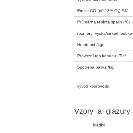
Emise CO (při 13% O
) /%/
2
Průměrná teplota spalin /°C/
rozměry výška/šířka/hloubka
Hmotnost /kg/
Provozní tah komínu /Pa/
Spotřeba paliva /kg/
vývod kouřovodu
Vzory a glazury 
hladký