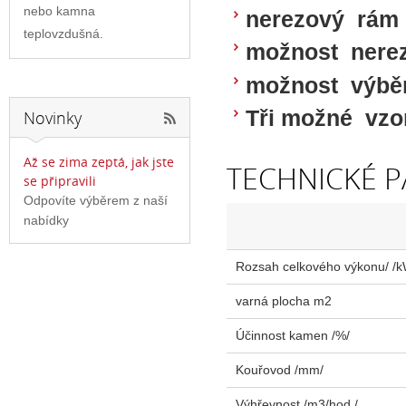
nebo kamna
nerezový rám
teplovzdušná.
možnost nere
možnost výběr
Tři možné vzo
Novinky
Až se zima zeptá, jak jste
TECHNICKÉ P
se připravili
Odpovíte výběrem z naší
nabídky
Rozsah celkového výkonu/ /k
varná plocha m2
Účinnost kamen /%/
Kouřovod /mm/
Výhřevnost /m3/hod./