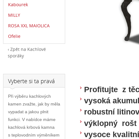
Kabourek
MILLY
ROSA XXL MAIOLICA
Ofelie
Zpět na Kachlové
sporáky
Vyberte si ta pravá
Profitujte z tě
Při výběru kachlových
vysoká akumu
kamen zvažte, jak by měla
robustní litino
vypadat a jakou plnit
funkci. V nabídce máme
výklopný rošt
kachlová krbová kamna
vysoce kvalitn
s teplovodním výměníkem