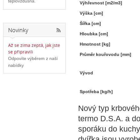
teplovzdušná.
Výhřevnost
[m2/m3]
Výška
[cm]
Šířka
[cm]
Novinky
Hloubka
[cm]
Hmotnost
[kg]
Až se zima zeptá, jak jste
se připravili
Průměr kouřovodu
[mm]
Odpovíte výběrem z naší
nabídky
Vývod
Spotřeba
[kg/h]
Nový typ krbovéh
termo D.S.A. a d
sporáku do kuchyň
dvířka jsou vyrobe