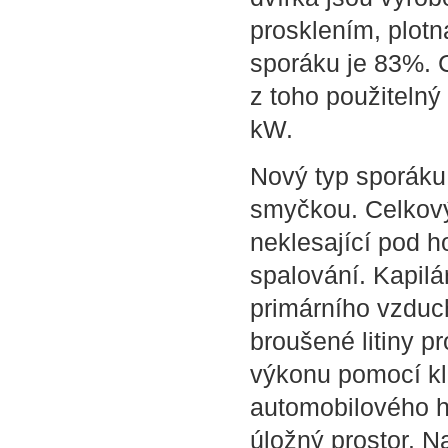
prosklením, plotna
sporáku je 83%. 
z toho
použitelný
kW.
Nový typ sporáku
smyčkou. Celkový
neklesající pod 
spalování. Kapilá
primárního vzduch
broušené litiny p
výkonu pomocí kl
automobilového h
úložný prostor. N