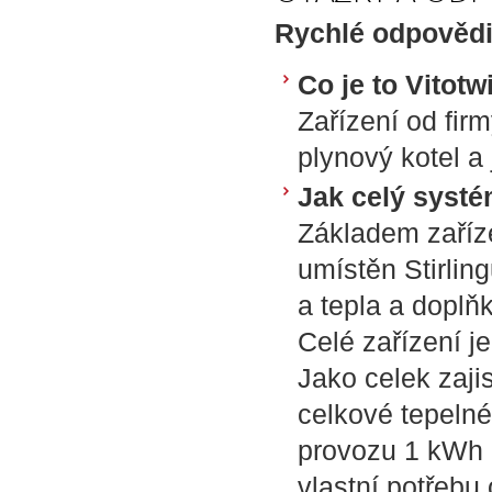
Rychlé odpovědi
Co je to Vitotw
Zařízení od fir
plynový kotel a 
Jak celý syst
Základem zaříze
umístěn Stirlin
a tepla a doplňk
Celé zařízení j
Jako celek zaji
celkové tepelné
provozu 1 kWh e
vlastní potřebu 