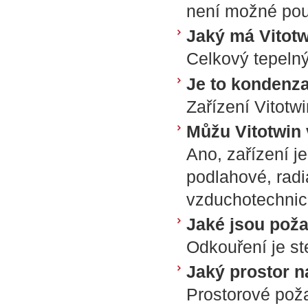
není možné použ
Jaký má Vitot
Celkový tepelný
Je to kondenza
Zařízení Vitotw
Můžu Vitotwin 
Ano, zařízení j
podlahové, radi
vzduchotechnic
Jaké jsou pož
Odkouření je st
Jaký prostor n
Prostorové pož