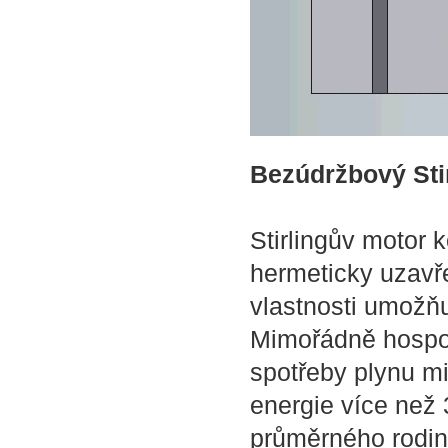
Bezúdržbový Sti
Stirlingův motor 
hermeticky uzavře
vlastnosti umožňuj
Mimořádně hospod
spotřeby plynu m
energie více než
průměrného rodi