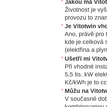
Jakou má Vito
Životnost je vy
provozu to znam
Je Vitotwin vh
Ano, právě pro 
kde je celková 
(elektřina a plyn
Ušetří mi Vito
Při vhodné inst
5,5 tis. kW elek
Kč/kWh je to cc
Můžu na Vitotw
V současné době
kombinovanou v