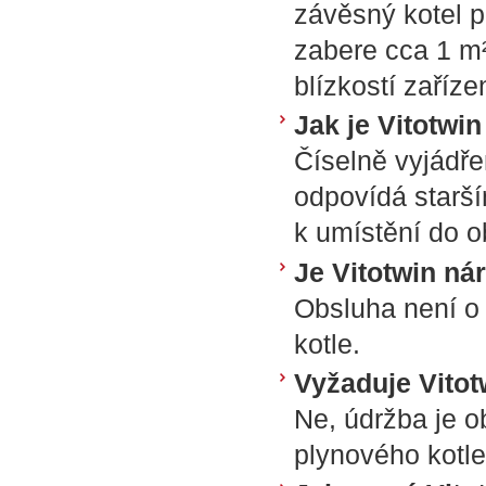
závěsný kotel p
zabere cca 1 m²
blízkostí zaříze
Jak je Vitotwi
Číselně vyjádře
odpovídá starší
k umístění do o
Je Vitotwin n
Obsluha není o 
kotle.
Vyžaduje Vitot
Ne, údržba je 
plynového kotle