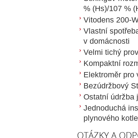
% (Hs)/107 % (
Vitodens 200-W:
Vlastní spotřeb
v domácnosti
Velmi tichý pro
Kompaktní rozm
Elektroměr pro 
Bezúdržbový Sti
Ostatní údržba 
Jednoduchá ins
plynového kotle
OTÁZKY A ODP