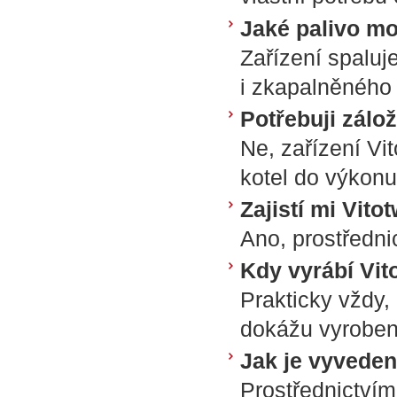
Jaké palivo mo
Zařízení spaluj
i zkapalněného
Potřebuji zálo
Ne, zařízení Vi
kotel do výkon
Zajistí mi Vito
Ano, prostředni
Kdy vyrábí Vit
Prakticky vždy, 
dokážu vyrobené
Jak je vyveden
Prostřednictvím