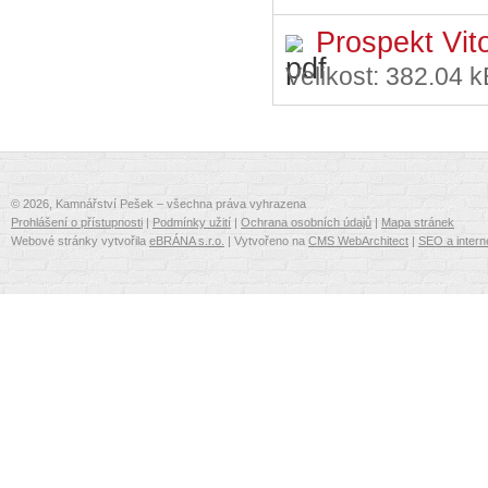
Prospekt Vit
Velikost:
382.04 k
© 2026, Kamnářství Pešek – všechna práva vyhrazena
Prohlášení o přístupnosti
|
Podmínky užití
|
Ochrana osobních údajů
|
Mapa stránek
Webové stránky vytvořila
eBRÁNA s.r.o.
| Vytvořeno na
CMS WebArchitect
|
SEO a intern