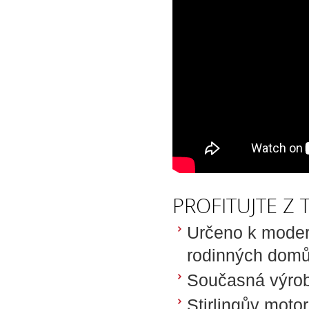
PROFITUJTE Z
Určeno k moder
rodinných dom
Současná výroba
Stirlingův moto