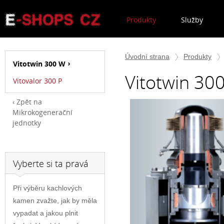
Produkty
Služby
Úvodní strana
Produkty
Vitotwin 300 W
Vitotwin 30
Vitovalor 300 P
Zpět na
Mikrokogenerační
jednotky
Vyberte si ta pravá
Při výběru kachlových
kamen zvažte, jak by měla
vypadat a jakou plnit