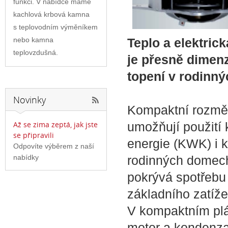
funkci. V nabídce máme
kachlová krbová kamna
s teplovodním výměníkem
Teplo a elektric
nebo kamna
teplovzdušná.
je přesně dimen
topení v rodinn
Novinky
Kompaktní rozměr
umožňují použití 
Až se zima zeptá, jak jste
se připravili
energie (KWK) i 
Odpovíte výběrem z naší
rodinných domech
nabídky
pokrývá spotřebu 
základního zatíže
V kompaktním pláš
motor a kondenzač