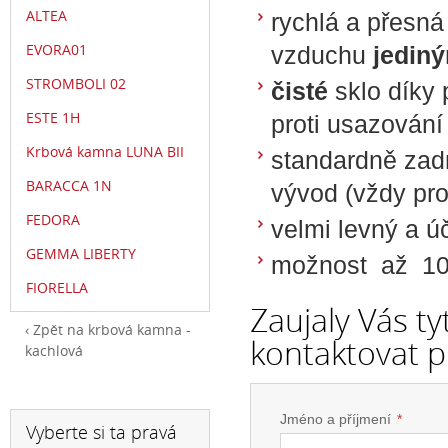
ALTEA
rychlá a přesná
EVORA01
vzduchu
jedin
STROMBOLI 02
čisté
sklo díky 
ESTE 1H
proti usazování
Krbová kamna LUNA BII
standardně zadn
BARACCA 1N
vývod (vždy pr
FEDORA
velmi levný a ú
GEMMA LIBERTY
možnost až 100
FIORELLA
Zaujaly Vás t
Zpět na krbová kamna -
kontaktovat p
kachlová
Jméno a příjmení
*
Vyberte si ta pravá