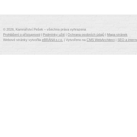
© 2026, Kamnářství Pešek – všechna práva vyhrazena
Prohlášení o přístupnosti
|
Podmínky užití
|
Ochrana osobních údajů
|
Mapa stránek
Webové stránky vytvořila
eBRÁNA s.r.o.
| Vytvořeno na
CMS WebArchitect
|
SEO a intern