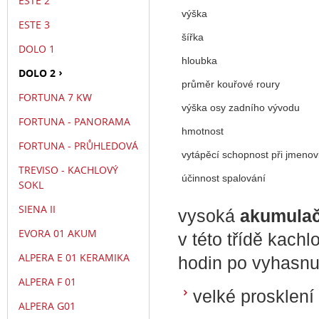
ESTE 2
výška
ESTE 3
šířka
DOLO 1
hloubka
DOLO 2
průměr kouřové roury
FORTUNA 7 KW
výška osy zadního vývodu
FORTUNA - PANORAMA
hmotnost
FORTUNA - PRŮHLEDOVÁ
vytápěcí schopnost při jmeno
TREVISO - KACHLOVÝ
účinnost spalování
SOKL
SIENA II
vysoká
akumulač
EVORA 01 AKUM
v této třídě kachl
ALPERA E 01 KERAMIKA
hodin po vyhasnu
ALPERA F 01
velké prosklení
ALPERA G01