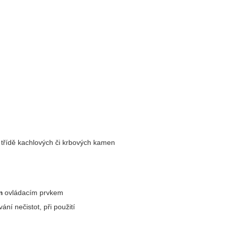
třídě kachlových či krbových kamen
m
ovládacím prvkem
ní nečistot, při použití