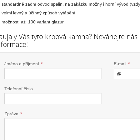
standardně zadní odvod spalin, na zakázku možný i horní vývod (vž
velmi levný a účínný způsob vytápění
možnost až 100 variant glazur
aujaly Vás tyto krbová kamna? Neváhejte nás
nformace!
Jméno a příjmení
*
E-mail
*
Telefonní číslo
Zpráva
*