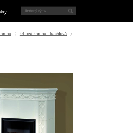
akty
 kamna
krbová kamna - kachlová