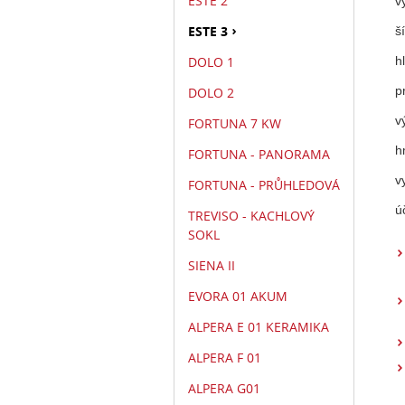
ESTE 2
v
ESTE 3
š
h
DOLO 1
p
DOLO 2
v
FORTUNA 7 KW
h
FORTUNA - PANORAMA
v
FORTUNA - PRŮHLEDOVÁ
ú
TREVISO - KACHLOVÝ
SOKL
SIENA II
EVORA 01 AKUM
ALPERA E 01 KERAMIKA
ALPERA F 01
ALPERA G01