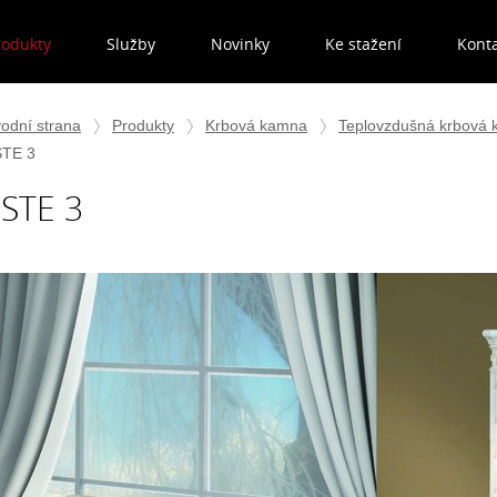
rodukty
Služby
Novinky
Ke stažení
Kont
odní strana
Produkty
Krbová kamna
Teplovzdušná krbová
TE 3
STE 3