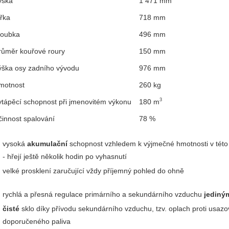
ýška
1 471 mm
ířka
718 mm
loubka
496 mm
růměr kouřové roury
150 mm
ýška osy zadního vývodu
976 mm
motnost
260 kg
3
ytápěcí schopnost při jmenovitém výkonu
180 m
činnost spalování
78 %
vysoká
akumulační
schopnost vzhledem k výjmečné hmotnosti v této 
- hřejí ještě několik hodin po vyhasnutí
velké prosklení zaručující vždy příjemný pohled do ohně
rychlá a přesná regulace primárního a sekundárního vzduchu
jediný
čisté
sklo díky přívodu sekundárního vzduchu, tzv. oplach proti usazová
doporučeného paliva