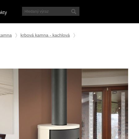
akty
 kamna
krbová kamna - kachlová