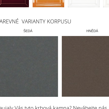
AREVNÉ VARIANTY KORPUSU
ŠEDÁ
HNĚDÁ
aujaly Vás tyto krbová kamna? Neváhejte nás