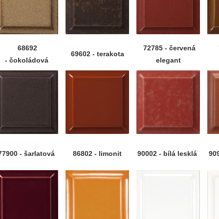
68692
72785 - červená
69602 - terakota
- čokoládová
elegant
77900 - šarlatová
86802 - limonit
90002 - bílá lesklá
909