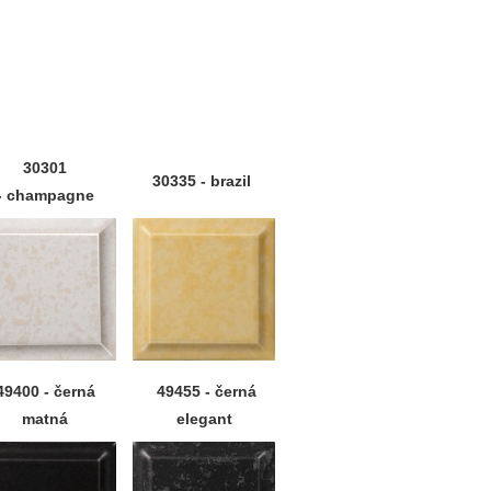
30301
30335 - brazil
- champagne
49400 - černá
49455 - černá
matná
elegant