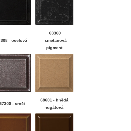
63360
3308 - ocelová
- smetanová
pigment
68601 - hnědá
67300 - srnčí
nugátová