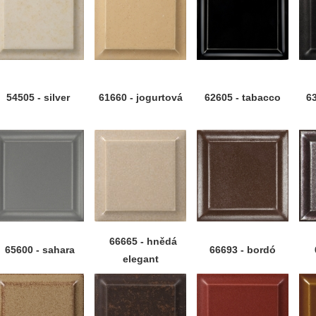
54505 - silver
61660 - jogurtová
62605 - tabacco
6
66665 - hnědá
65600 - sahara
66693 - bordó
elegant