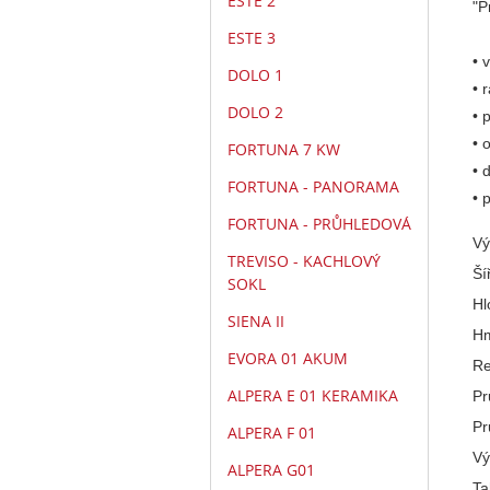
ESTE 2
"P
ESTE 3
•
v
DOLO 1
• 
DOLO 2
• 
• 
FORTUNA 7 KW
• 
FORTUNA - PANORAMA
• 
FORTUNA - PRŮHLEDOVÁ
Vý
TREVISO - KACHLOVÝ
Ší
SOKL
Hl
SIENA II
Hm
EVORA 01 AKUM
Re
ALPERA E 01 KERAMIKA
Pr
Pr
ALPERA F 01
Vý
ALPERA G01
Ta