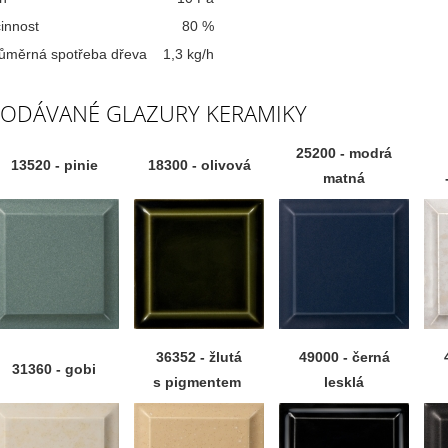
innost
80 %
ůměrná spotřeba dřeva
1,3 kg/h
ODÁVANÉ GLAZURY KERAMIKY
25200 - modrá
13520 - pinie
18300 - olivová
matná
36352 - žlutá
49000 - černá
31360 - gobi
s pigmentem
lesklá