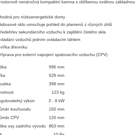
rostorově nenáročná kompaktní kamna s oblíbenou oválnou základnou
hodná pro nízkoenergetické domy
rádiusové sklo umocňuje pohled do plamenů z různých úhlů
předehřev sekundárního vzduchu k zajištění čistého skla
ovládání vzduchů jedním ovládacím táhlem
dvířka dřevníku
příprava pro externí napojení spalovacího vzduchu (CPV)
ška
996 mm
řka
528 mm
oubka
398 mm
otnost
123 kg
gulovatelný výkon
3 - 8 kW
ůměr kouřovodu
150 mm
ůměr CPV
120 mm
ška osy zadního vývodu
863 mm
h
10 Pa