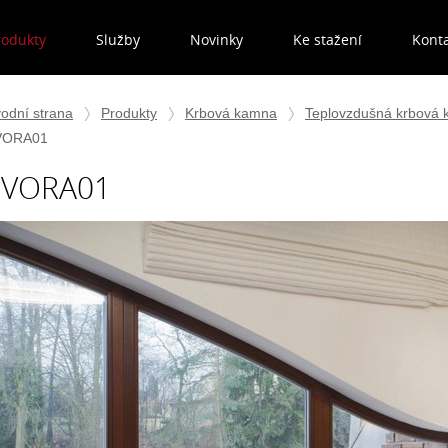
rodukty
Služby
Novinky
Ke stažení
Kont
odní strana
Produkty
Krbová kamna
Teplovzdušná krbová
VORA01
EVORA01