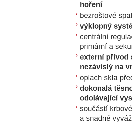
hoření
bezroštové spa
výklopný systé
centrální regul
primární a sek
externí přívod
nezávislý na v
oplach skla p
dokonalá těsnos
odolávající vy
součástí krbové
a snadné vyváž