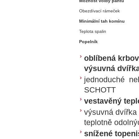
Možnost volby pantů
Obezdívací rámeček
Minimální tah komínu
Teplota spalin
Popelník
oblíbená krbová
výsuvná dvířk
jednoduché neb
SCHOTT
vestavěný tep
výsuvná dvířka
teplotně odoln
snížené topeni