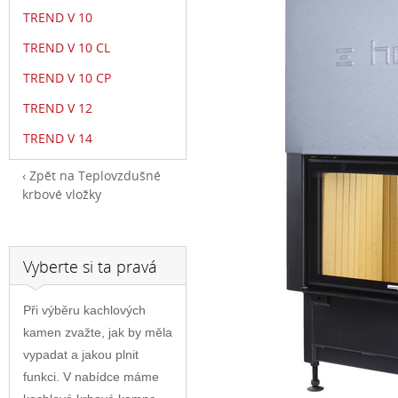
TREND V 10
TREND V 10 CL
TREND V 10 CP
TREND V 12
TREND V 14
Zpět na Teplovzdušné
krbové vložky
Vyberte si ta pravá
Při výběru kachlových
kamen zvažte, jak by měla
vypadat a jakou plnit
funkci. V nabídce máme