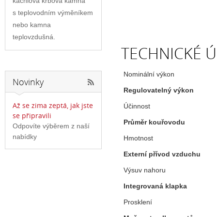
kachlová krbová kamna
s teplovodním výměníkem
nebo kamna
teplovzdušná.
TECHNICKÉ Ú
Nominální v
Novinky
Regulovatelný výkon
Až se zima zeptá, jak jste
Účinnost
se připravili
Průměr kouřovodu
Odpovíte výběrem z naší
nabídky
Hmotnost
Externí přívod vzduchu
Výsuv nahoru
Integrovaná klapka
Prosklení