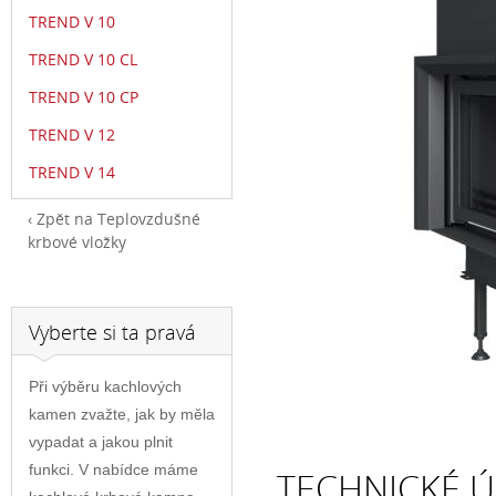
TREND V 10
TREND V 10 CL
TREND V 10 CP
TREND V 12
TREND V 14
Zpět na Teplovzdušné
krbové vložky
Vyberte si ta pravá
Při výběru kachlových
kamen zvažte, jak by měla
vypadat a jakou plnit
funkci. V nabídce máme
TECHNICKÉ ÚD