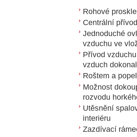
Rohové proskle
Centrální přívo
Jednoduché ovl
vzduchu ve vlo
Přívod vzduchu
vzduch dokonale
Roštem a popel
Možnost dokoup
rozvodu horkéh
Utěsnění spalov
interiéru
Zazdívací ráme