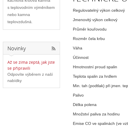
kachlová krbová kamna
s teplovodním výměníkem
Regulovatelný výkon celkový
nebo kamna
Jmenovitý výkon celkový
teplovzdušná.
Průměr kouřovodu
Rozměr čela krbu
Novinky
Váha
Účinnost
Až se zima zeptá, jak jste
Hmotnostní proud spalin
se připravili
Odpovíte výběrem z naší
Teplota spalin za hrdlem
nabídky
Min. tah (podtlak) při jmen. te
Palivo
Délka polena
Množství paliva za hodinu
Emise CO ve spalinách (ve vz