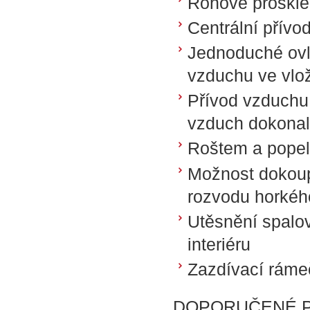
Rohové proskle
Centrální přívo
Jednoduché ovl
vzduchu ve vlo
Přívod vzduchu
vzduch dokonale
Roštem a popel
Možnost dokoup
rozvodu horkéh
Utěsnění spalov
interiéru
Zazdívací ráme
DOPORUČENÉ P