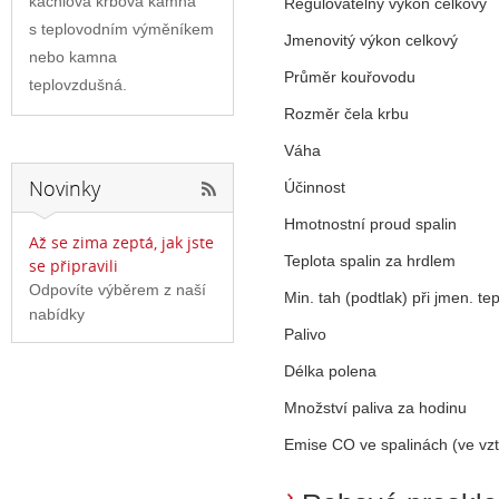
kachlová krbová kamna
Regulovatelný výkon celkový
s teplovodním výměníkem
Jmenovitý výkon celkový
nebo kamna
Průměr kouřovodu
teplovzdušná.
Rozměr čela krbu
Váha
Novinky
Účinnost
Hmotnostní proud spalin
Až se zima zeptá, jak jste
Teplota spalin za hrdlem
se připravili
Odpovíte výběrem z naší
Min. tah (podtlak) při jmen. te
nabídky
Palivo
Délka polena
Množství paliva za hodinu
Emise CO ve spalinách (ve vz