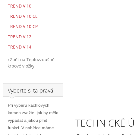
TREND V 10
TREND V 10 CL
TREND V 10 CP
TREND V 12
TREND V 14
Zpět na Teplovzdušné
krbové vložky
Vyberte si ta pravá
Při výběru kachlových
kamen zvažte, jak by měla
TECHNICKÉ Ú
vypadat a jakou plnit
funkci. V nabídce máme