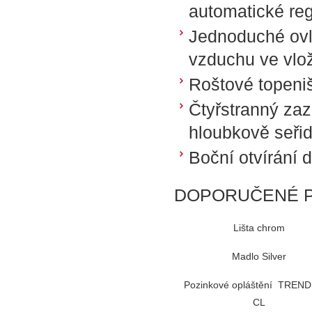
automatické re
Jednoduché ovl
vzduchu ve vlo
Roštové topeni
Čtyřstranný za
hloubkově seřid
Boční otvírání d
DOPORUČENÉ P
Lišta chrom
Madlo Silver
Pozinkové opláštění TREND
CL