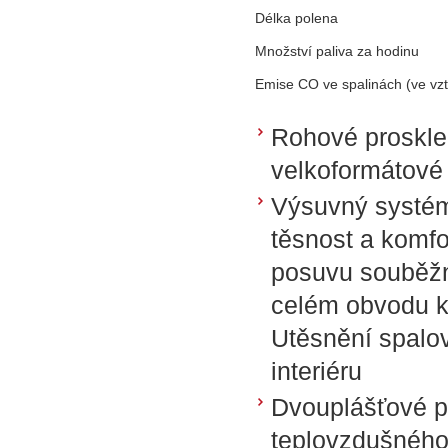
Délka polena
Množství paliva za hodinu
Emise CO ve spalinách (ve vz
Rohové proskle
velkoformátové
Výsuvný systém
těsnost a komfo
posuvu souběžně
celém obvodu k 
Utěsnění spalov
interiéru
Dvouplášťové pr
teplovzdušného 