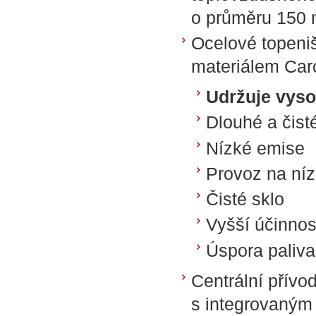
o průměru 150 
Ocelové topeni
materiálem Car
Udržuje vysok
Dlouhé a čist
Nízké emise
Provoz na ní
Čisté sklo
Vyšší účinnos
Úspora paliva
Centrální přívo
s integrovaným 