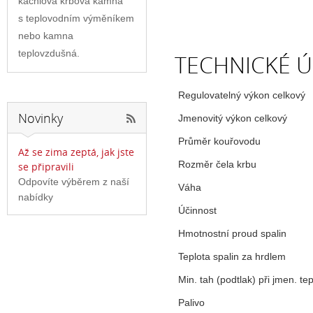
kachlová krbová kamna
s teplovodním výměníkem
nebo kamna
teplovzdušná.
TECHNICKÉ Ú
Regulovatelný výkon celkový
Novinky
Jmenovitý výkon celkový
Průměr kouřovodu
Až se zima zeptá, jak jste
Rozměr čela krbu
se připravili
Odpovíte výběrem z naší
Váha
nabídky
Účinnost
Hmotnostní proud spalin
Teplota spalin za hrdlem
Min. tah (podtlak) při jmen. te
Palivo