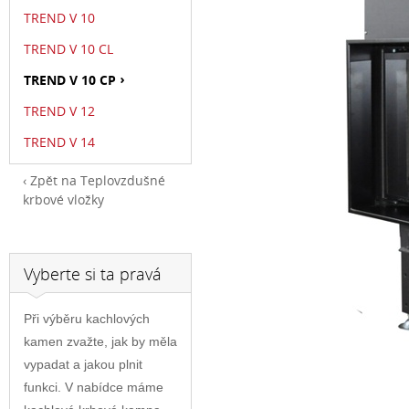
TREND V 10
TREND V 10 CL
TREND V 10 CP
TREND V 12
TREND V 14
Zpět na Teplovzdušné
krbové vložky
Vyberte si ta pravá
Při výběru kachlových
kamen zvažte, jak by měla
vypadat a jakou plnit
funkci. V nabídce máme