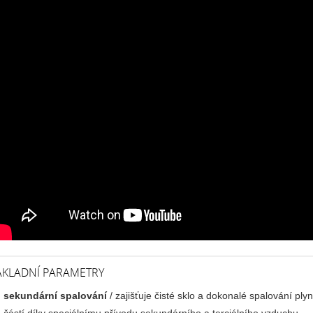
ÁKLADNÍ PARAMETRY
sekundární spalování
/ zajišťuje čisté sklo a dokonalé spalování ply
částí díky speciálnímu přívodu sekundárního a terciálního vzduchu