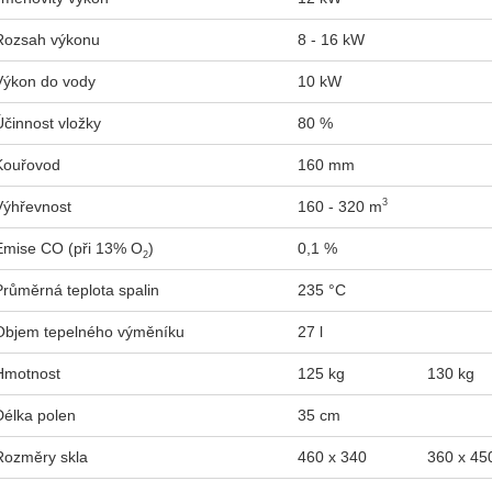
Rozsah výkonu
8 - 16 kW
Výkon do vody
10 kW
Účinnost vložky
80 %
Kouřovod
160 mm
3
Výhřevnost
160 - 320 m
Emise CO (při 13% O
)
0,1 %
2
Průměrná teplota spalin
235 °C
Objem tepelného výměníku
27 l
Hmotnost
125 kg
130 kg
Délka polen
35 cm
Rozměry skla
460 x 340
360 x 45