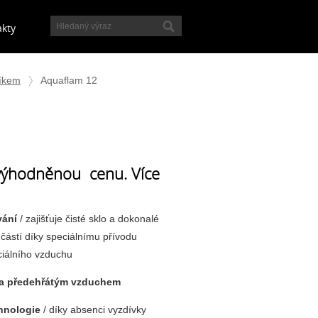
akty
níkem
Aquaflam 12
zvýhodněnou cenu. Více
vání
/ zajišťuje čisté sklo a dokonalé
částí díky speciálnímu přívodu
ciálního vzduchu
kla předehřátým vzduchem
hnologie
/ díky absenci vyzdívky