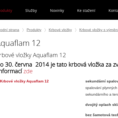
rodukty
Služby
Novinky
Ke stažení
Kont
odní strana
Produkty
Krbové vložky
Krbové vložky s výmě
quaflam 12
rbové vložky Aquaflam 12
o 30. června 2014 je tato krbová vložka za 
nformací
zde
sekundární spalo
spalování plynných 
sekundárního a ter
dvojitý oplach s
bez šamotová tec