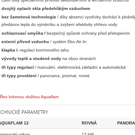
dvojitý oplach skla předehřátým vzduchem
bez šamotová technologie
/ díky absenci vyzdívky dochází k plošněj
předávce tepla do výměníku a zvýšení efektivity ohřevu vody
ochlazovací smyčka /
bezpečný způsob ochrany před přetopením
externí přívod vzduchu
/ systém Eko-Air-In
klapka
k regulaci komínového tahu
vývody teplé a studené vody
na obou stranách
tři typy regulací
/ manuální, elektronická základní a automatická
tři typy prosklení
/ panorama, prizmat, rovné
ECHNICKÉ PARAMETRY
AQUAFLAM 12
ROVNÁ
PANOR
Jmenovitý výkon
12 kW