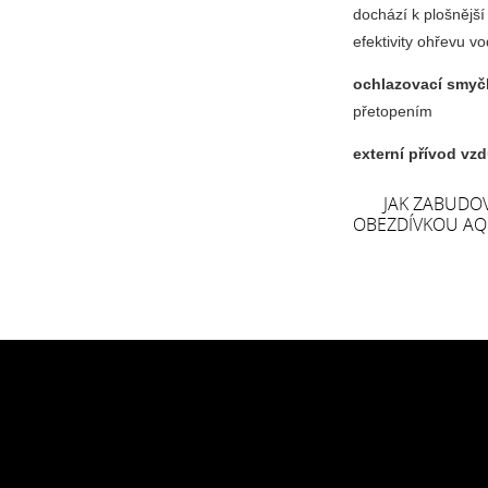
dochází k plošnějš
efektivity ohřevu v
ochlazovací smyč
přetopením
externí přívod vz
JAK ZABUDOVA
OBEZDÍVKOU AQ