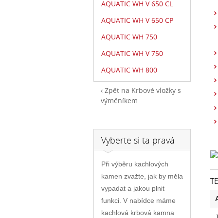
AQUATIC WH V 650 CL
AQUATIC WH V 650 CP
AQUATIC WH 750
AQUATIC WH V 750
AQUATIC WH 800
Zpět na Krbové vložky s
výměníkem
Vyberte si ta pravá
Při výběru kachlových
kamen zvažte, jak by měla
T
vypadat a jakou plnit
funkci. V nabídce máme
kachlová krbová kamna