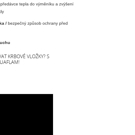
í předávce tepla do výměníku a zvýšení
ody
ka /
bezpečný způsob ochrany před
duchu
T KRBOVÉ VLOŽKY? S
UAFLAM!