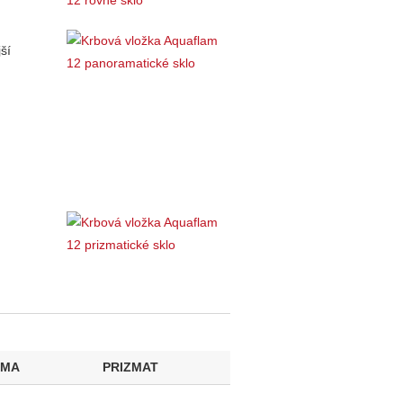
ší
AMA
PRIZMAT