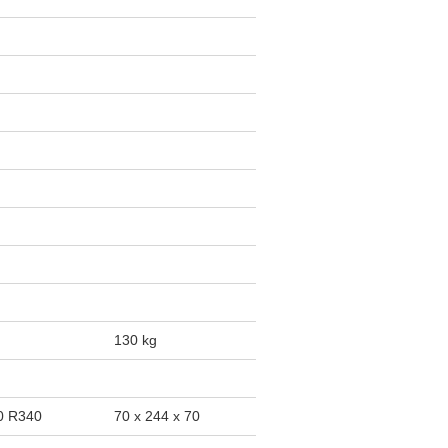
130 kg
0 R340
70 x 244 x 70