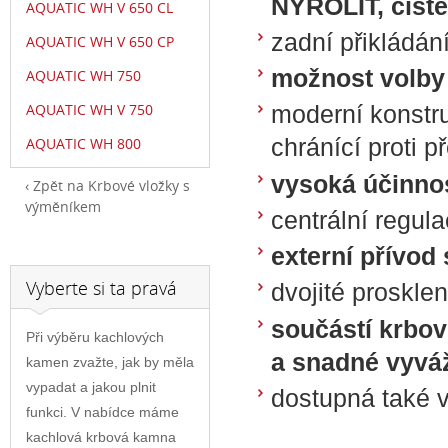
NYROLIT, čísté 
AQUATIC WH V 650 CL
zadní přikládá
AQUATIC WH V 650 CP
možnost volby
AQUATIC WH 750
AQUATIC WH V 750
moderní konstr
chránící proti př
AQUATIC WH 800
vysoká účinno
Zpět na Krbové vložky s
výměníkem
centrální regul
externí přívod
Vyberte si ta pravá
dvojité prosklen
součástí krbov
Při výběru kachlových
a snadné vyvá
kamen zvažte, jak by měla
vypadat a jakou plnit
dostupná také 
funkci. V nabídce máme
kachlová krbová kamna