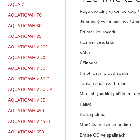
AQUA 7
Regulovatelný výkon celkový /
AQUATIC WH 70
Jmenovitý výkon celkový / Jme
AQUATIC WH 80
Průměr kouřovodu
AQUATIC WH 85
Rozměr čela krbu
AQUATIC WH V 100
Váha
AQUATIC WH V 70
Účinnost
AQUATIC WH V 80
Hmotnostní proud spalin
AQUATIC WH V 80 CL
Teplota spalin za hrdlem
AQUATIC WH V 80 CP
Min. tah (podtlak) při jmen. te
AQUATIC WH V 85
Palivo
AQUATIC WH 450
Délka polena
AQUATIC WH V 450 E
Množství paliva za hodinu
AQUATIC WH 650
Emise CO ve spalinách