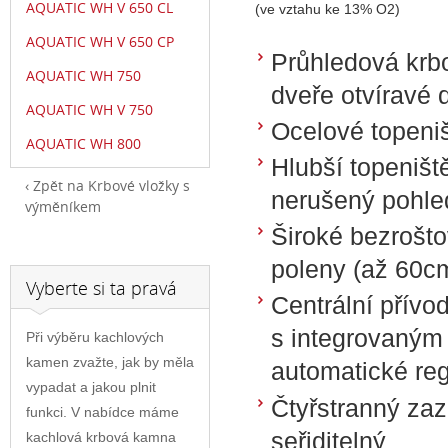
AQUATIC WH V 650 CL
(ve vztahu ke 13% O2)
AQUATIC WH V 650 CP
Průhledová krb
AQUATIC WH 750
dveře otvíravé 
AQUATIC WH V 750
Ocelové topeni
AQUATIC WH 800
Hlubší topeniš
Zpět na Krbové vložky s
nerušený pohle
výměníkem
Široké bezrošto
poleny (až 60c
Vyberte si ta pravá
Centrální přívo
s integrovaným 
Při výběru kachlových
kamen zvažte, jak by měla
automatické re
vypadat a jakou plnit
Čtyřstranný za
funkci. V nabídce máme
seřiditelný
kachlová krbová kamna