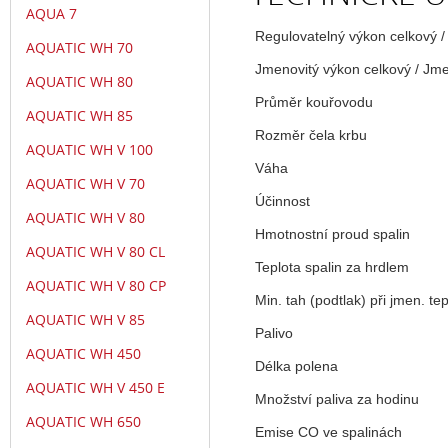
AQUA 7
Regulovatelný výkon celkový /
AQUATIC WH 70
Jmenovitý výkon celkový / Jme
AQUATIC WH 80
Průměr kouřovodu
AQUATIC WH 85
Rozměr čela krbu
AQUATIC WH V 100
Váha
AQUATIC WH V 70
Účinnost
AQUATIC WH V 80
Hmotnostní proud spalin
AQUATIC WH V 80 CL
Teplota spalin za hrdlem
AQUATIC WH V 80 CP
Min. tah (podtlak) při jmen. te
AQUATIC WH V 85
Palivo
AQUATIC WH 450
Délka polena
AQUATIC WH V 450 E
Množství paliva za hodinu
AQUATIC WH 650
Emise CO ve spalinách