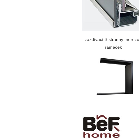
zazdívací třístranný nerez
rámeček