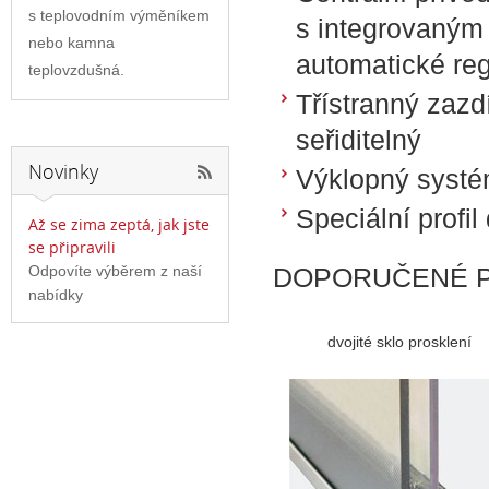
s teplovodním výměníkem
s integrovaným 
nebo kamna
automatické re
teplovzdušná.
Třístranný zaz
seřiditelný
Novinky
Výklopný systém
Speciální profil
Až se zima zeptá, jak jste
se připravili
Odpovíte výběrem z naší
DOPORUČENÉ P
nabídky
dvojité sklo prosklení