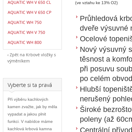
AQUATIC WH V 650 CL
(ve vztahu ke 13% O2)
AQUATIC WH V 650 CP
Průhledová krb
AQUATIC WH 750
dveře výsuvné 
AQUATIC WH V 750
Ocelové topeni
AQUATIC WH 800
Nový výsuvný sy
Zpět na Krbové vložky s
těsnost a komfo
výměníkem
při posuvu soub
po celém obvodu
Vyberte si ta pravá
Hlubší topeniš
nerušený pohle
Při výběru kachlových
kamen zvažte, jak by měla
Široké bezrošto
vypadat a jakou plnit
poleny (až 60c
funkci. V nabídce máme
Centrální přívo
kachlová krbová kamna