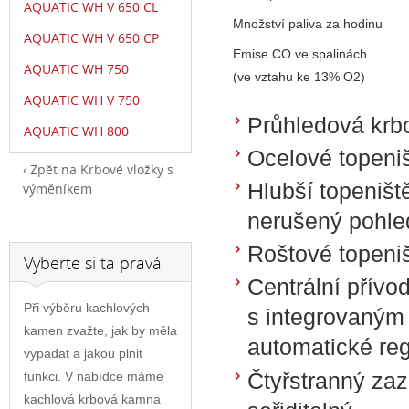
AQUATIC WH V 650 CL
Množství paliva za hodinu
AQUATIC WH V 650 CP
Emise CO ve spalinách
AQUATIC WH 750
(ve vztahu ke 13% O2)
AQUATIC WH V 750
Průhledová krbo
AQUATIC WH 800
Ocelové topeni
Zpět na Krbové vložky s
Hlubší topeniš
výměníkem
nerušený pohle
Roštové topeni
Vyberte si ta pravá
Centrální přívo
Při výběru kachlových
s integrovaným 
kamen zvažte, jak by měla
automatické re
vypadat a jakou plnit
Čtyřstranný za
funkci. V nabídce máme
kachlová krbová kamna