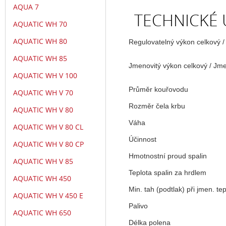
AQUA 7
TECHNICKÉ Ú
AQUATIC WH 70
AQUATIC WH 80
Regulovatelný výkon celkový
AQUATIC WH 85
Jmenovitý výkon celkový / Jme
AQUATIC WH V 100
Průměr kouřovodu
AQUATIC WH V 70
Rozměr čela krbu
AQUATIC WH V 80
Váha
AQUATIC WH V 80 CL
Účinnost
AQUATIC WH V 80 CP
Hmotnostní proud spalin
AQUATIC WH V 85
Teplota spalin za hrdlem
AQUATIC WH 450
Min. tah (podtlak) při jmen. te
AQUATIC WH V 450 E
Palivo
AQUATIC WH 650
Délka polena