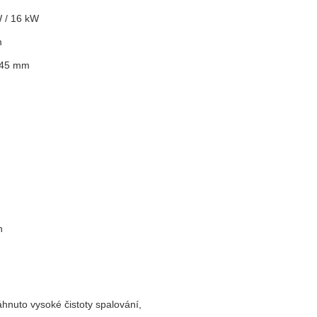
 / 16 kW
m
545 mm
h
nuto vysoké čistoty spalování,