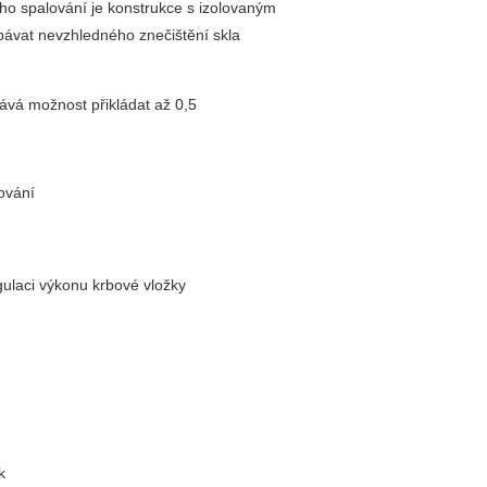
ho spalování je konstrukce s izolovaným
bávat nevzhledného znečištění skla
ává možnost přikládat až 0,5
ování
gulaci výkonu krbové vložky
ek