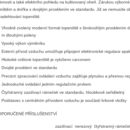
innosti a také efektního pohledu na kultivovaný oheň. Zárukou výborné
ništěm a dvířka s dvojitým prosklením ve standardu. Již se nemusíte o
zadehtování topeniště.
Vhodně zvolený moderní formát topeniště s širokoúhlým prosklením d
m dlouhými poleny
Vysoký výkon výměníku
Externí přívod vzduchu umožňuje připojení elektronické regulace spal
Hluboké roštové topeniště je vyloženo carconem
Dvojité prosklení ve standardu
Precizní zpracování ovládání vzduchu zajišťuje plynulou a přesnou re
Jednoduché ovládání jedním regulačním prvkem
Čtyřstranný zazdívací rámeček ve standardu, hloubkově seřiditelný
Podstavec s centrálním přívodem vzduchu je součástí krbové vložky
OPORUČENÉ PŘÍSLUŠENSTVÍ
zazdívací nerezový čtyřstranný rámeč