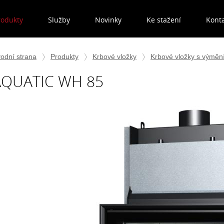
rodukty
Služby
Novinky
Ke stažení
Kont
odní strana
Produkty
Krbové vložky
Krbové vložky s výmě
AQUATIC WH 85