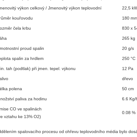
menovitý výkon celkový / Jmenovitý výkon teplovodní
22,5 kW
růměr kouřovodu
180 m
ozměr čela krbu
830 x 
áha
265 kg
motnostní proud spalin
20 g/s
eplota spalin za hrdlem
250 °C
in. tah (podtlak) při jmen. tepel. výkonu
12 Pa
alivo
dřevo
élka polena
50 cm
nožství paliva za hodinu
6.6 Kg/
mise CO ve spalinách
0.08 %
ve vztahu ke 13% O2)
dělením spalovacího procesu od ohřevu teplovodního média bylo dosáh