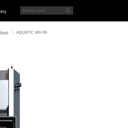
akty
níkem
AQUATIC WH 85