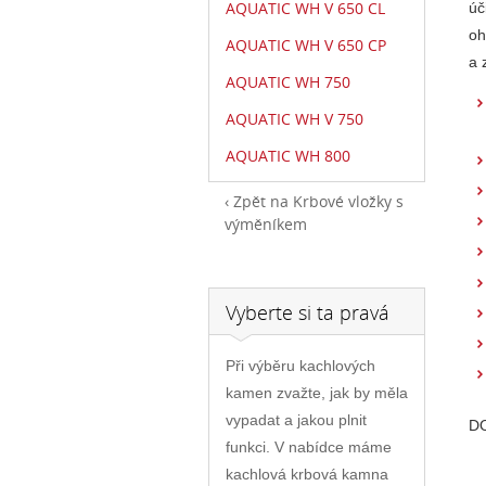
AQUATIC WH V 650 CL
úč
oh
AQUATIC WH V 650 CP
a 
AQUATIC WH 750
AQUATIC WH V 750
AQUATIC WH 800
Zpět na Krbové vložky s
výměníkem
Vyberte si ta pravá
Při výběru kachlových
kamen zvažte, jak by měla
vypadat a jakou plnit
D
funkci. V nabídce máme
kachlová krbová kamna