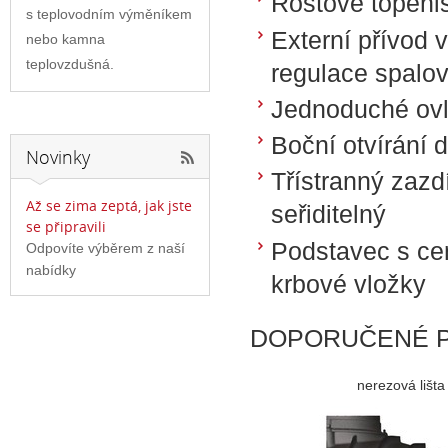
Roštové topeni
s teplovodním výměníkem
Externí přívod 
nebo kamna
teplovzdušná.
regulace spalo
Jednoduché ovl
Boční otvírání d
Novinky
Třístranný zaz
Až se zima zeptá, jak jste
seřiditelný
se připravili
Podstavec s ce
Odpovíte výběrem z naší
nabídky
krbové vložky
DOPORUČENÉ P
nerezová lišta