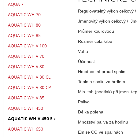
AQUA 7
Regulovatelný výkon celkový /
AQUATIC WH 70
Jmenovitý výkon celkový / Jm
AQUATIC WH 80
Průměr kouřovodu
AQUATIC WH 85
Rozměr čela krbu
AQUATIC WH V 100
Váha
AQUATIC WH V 70
Účinnost
AQUATIC WH V 80
Hmotnostní proud spalin
AQUATIC WH V 80 CL
Teplota spalin za hrdlem
AQUATIC WH V 80 CP
Min. tah (podtlak) při jmen. te
AQUATIC WH V 85
Palivo
AQUATIC WH 450
Délka polena
AQUATIC WH V 450 E
Množství paliva za hodinu
AQUATIC WH 650
Emise CO ve spalinách