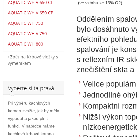
AQUATIC WH V 650 CL
(ve vztahu ke 13% O2)
AQUATIC WH V 650 CP
Oddělením spalov
AQUATIC WH 750
bylo dosáhnuto vy
AQUATIC WH V 750
efektního pohled
AQUATIC WH 800
spalování je kons
Zpět na Krbové vložky s
s reflexním IR s
výměníkem
znečištění skla a
Velice populárn
Vyberte si ta pravá
Jednodílné ohý
Při výběru kachlových
Kompaktní roz
kamen zvažte, jak by měla
Nižší výkon top
vypadat a jakou plnit
nízkoenergetic
funkci. V nabídce máme
kachlová krbová kamna